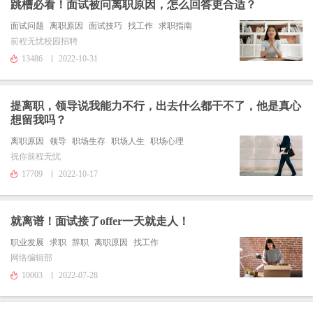
跳槽必看！面试被问离职原因，怎么回答更合适？
面试问题
离职原因
面试技巧
找工作
求职指南
前程无忧校园招聘
13486
2022-10-31
提离职，领导说我能力不行，出去什么都干不了，他是真心
想留我吗？
离职原因
领导
职场生存
职场人生
职场心理
祝你前程无忧
17709
2022-10-17
就离谱！面试接了offer一天就走人！
职业发展
求职
辞职
离职原因
找工作
网络编辑部
10003
2022-07-28