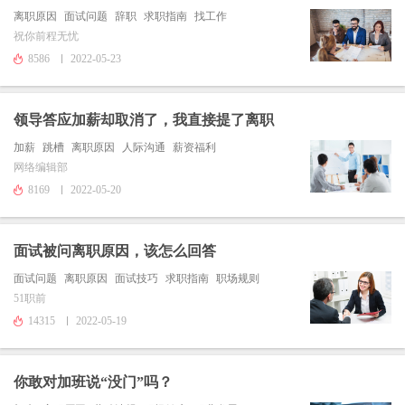
离职原因
面试问题
辞职
求职指南
找工作
祝你前程无忧
8586
2022-05-23
领导答应加薪却取消了，我直接提了离职
加薪
跳槽
离职原因
人际沟通
薪资福利
网络编辑部
8169
2022-05-20
面试被问离职原因，该怎么回答
面试问题
离职原因
面试技巧
求职指南
职场规则
51职前
14315
2022-05-19
你敢对加班说“没门”吗？