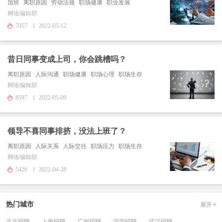
加班
离职原因
劳动法规
职场健康
职业发展
网络编辑部
7057
2022-05-12
昔日同事变成上司，你会跳槽吗？
离职原因
人际沟通
职场健康
职场心理
职场生存
网络编辑部
8597
2022-05-09
领导不喜同事排挤，没法上班了？
离职原因
人际关系
人际交往
职场压力
职场生存
网络编辑部
5426
2022-04-28
热门城市
展开
北京招聘
上海招聘
广州招聘
深圳招聘
武汉招聘