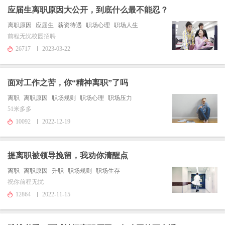
应届生离职原因大公开，到底什么最不能忍？
离职原因
应届生
薪资待遇
职场心理
职场人生
前程无忧校园招聘
26717
2023-03-22
面对工作之苦，你“精神离职”了吗
离职
离职原因
职场规则
职场心理
职场压力
51米多多
10092
2022-12-19
提离职被领导挽留，我劝你清醒点
离职
离职原因
升职
职场规则
职场生存
祝你前程无忧
12864
2022-11-15