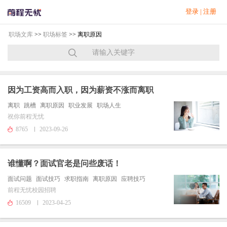
登录
|
注册
职场文库
>>
职场标签
>> 离职原因
因为工资高而入职，因为薪资不涨而离职
离职
跳槽
离职原因
职业发展
职场人生
祝你前程无忧
8765
2023-09-26
谁懂啊？面试官老是问些废话！
面试问题
面试技巧
求职指南
离职原因
应聘技巧
前程无忧校园招聘
16509
2023-04-25