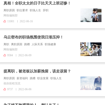
真相！全职太太的日子比天天上班还惨！
离职原因
职位要求
职场人生
辞职
网络编辑部
11001
2022-06-16
乌云密布的职场氛围使我日渐压抑！
离职
离职原因
跳槽
人际关系
职场健康
网络编辑部
9584
2022-06-09
提离职，被老板以加薪挽留，该走该留？
离职原因
薪资福利
跳槽
职业发展
职场人生
祝你前程无忧
9737
2022-06-06