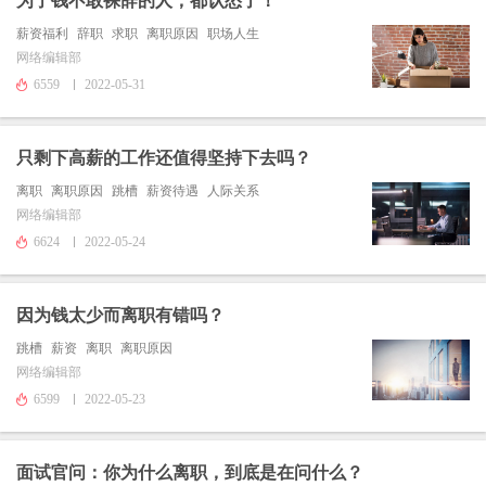
为了钱不敢裸辞的人，都认怂了！
薪资福利
辞职
求职
离职原因
职场人生
网络编辑部
6559
2022-05-31
只剩下高薪的工作还值得坚持下去吗？
离职
离职原因
跳槽
薪资待遇
人际关系
网络编辑部
6624
2022-05-24
因为钱太少而离职有错吗？
跳槽
薪资
离职
离职原因
网络编辑部
6599
2022-05-23
面试官问：你为什么离职，到底是在问什么？