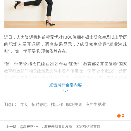
近日，人力资源机构前程无忧对1300位拥有硕士研究生及以上学历
的职场人展开调研，调查结果显示，7成研究生曾遇“就业潜规
则”，“第一学历要求”现象依然存在。
“第一学历”的概念已经在2021年被“证伪”，教育部公开回复称“国家
教育行政部门相关政策及文件中没有使用‘第一学历’这个概念”。然而
这似乎并不影响社会约定俗成，升学、就业等现实中无法否定标签的
点击展开全部内容
广泛存在。
根据调研，
7成受访者曾遇到对“第一学历”有限制性要求的企业，其
Tags：
学历
招聘信息
找工作
职场规则
应届生就业
中，有4成受访者曾接触到企业在招聘信息中明确标注了“985/211本
科优先”、“仅限统招/全日制本科”等字句；近3成受访者在应聘时虽
2
然企业对“第一学历”没有明确标注，但仍感受到“隐形门槛”。
就业市
场上称这类现象为“第一学历歧视”，即用人单位会对应聘者的本科院
上一篇：@高校毕业生，离校未就业别发愁！国家有这些支持