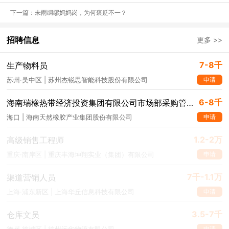
校层次提出限制性要求。
下一篇：未雨绸缪妈妈岗，为何褒贬不一？
据平台校园招聘网络申请数据，
双一流高校学生（2021届）平均投
递2.7份简历获得一次面试机会，平均2.5次面试就可获得一份录用通
招聘信息
更多 >>
知。
此次调研发现，本科985/211院校求职者成功拿到录用通知的人
数是本科非985/211院校求职者的1.8倍，这也在一定程度上说明“第
7-8千
生产物料员
一学历歧视”普遍性存在。
申请
苏州·吴中区 | 苏州杰锐思智能科技股份有限公司
平台人力资源专家表示，部分用人单位由看中应聘者的“最高学历”转
6-8千
海南瑞橡热带经济投资集团有限公司市场部采购管理岗
而看重“第一学历”，究其原因是时下取得“最高学历”的渠道众多，势
申请
海口 | 海南天然橡胶产业集团股份有限公司
必会造成一部分应聘者的最高学历含有水分，此时第一学历的高低直
接影响着最高学历的含金量。“学历出身”用于人才筛选是一种高效的
1.2-2万
高级销售工程师
方式，只不过这种单一化的评价标准，也许造成某种程度的资源错
申请
重庆·南岸区 | 重庆丰海坤翔实业（集团）有限公司
配。
7千-1.1万
渠道营销人员
申请
上海·浦东新区 | 上海华丘信息科技有限公司
3.5-7千
仓库文员
申请