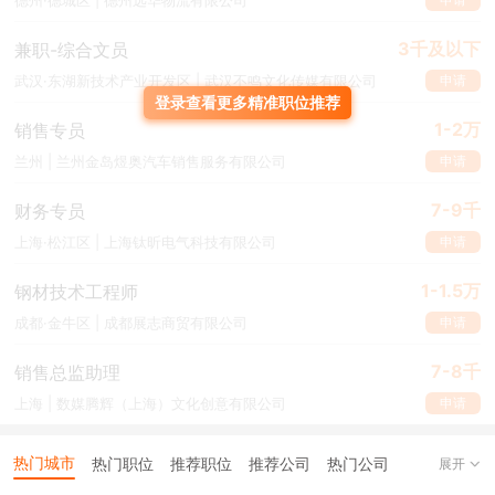
德州·德城区 | 德州远华物流有限公司
3千及以下
兼职-综合文员
申请
武汉·东湖新技术产业开发区 | 武汉不鸣文化传媒有限公司
登录查看更多精准职位推荐
1-2万
销售专员
申请
兰州 | 兰州金岛煜奥汽车销售服务有限公司
虽然依据本科学历进行人才筛选现象确实存在，但非重点高校毕业的
7-9千
财务专员
求职者依然可以通过丰富的实习经历、积极的面试表现、优秀的工作
申请
上海·松江区 | 上海钛昕电气科技有限公司
履历来体现自身高价值，实习经历、资格证书等简历信息质量的提高
可以提高简历回复率并降低第一学历歧视的程度。同时，选择合适的
1-1.5万
钢材技术工程师
行业、工作地点以及职业类型等方式也能够有效弥补学历劣势，提升
申请
成都·金牛区 | 成都展志商贸有限公司
就业质量水平。
7-8千
销售总监助理
申请
上海 | 数媒腾辉（上海）文化创意有限公司
热门城市
热门职位
推荐职位
推荐公司
热门公司
展开