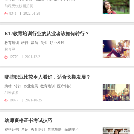
前程无忧校园招聘
8341
2022-01-28
K12教育培训行业的从业者该如何转行？
教育培训
转行
裁员
失业
职业发展
脉可寻
12770
2021-12-21
哪些职业比较令人看好，适合长期发展？
跳槽
转行
职业发展
教育培训
医疗制药
51米多多
19077
2021-10-25
幼师资格证书考试技巧
资格证书
考证
教育培训
笔试攻略
面试技巧