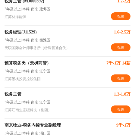
税务主管 (MJ000392)
1.2-2万
3年及以上
|
本科
|
南京·建邺区
投递
江苏林洋能源
税务经理(J11529)
1.6-2.5万
5年及以上
|
本科
|
南京·秦淮区
投递
天职国际会计师事务所（特殊普通合伙）
预算税务岗（景枫商管）
7千-1万·14薪
3年及以上
|
本科
|
南京·江宁区
投递
江苏景枫投资控股集团
税务主管
1.2-1.8万
5年及以上
|
本科
|
南京·江宁区
投递
江苏江南生态碳科技（集团）
南京物业-税务内控专业副经理
9千-1万
3年及以上
|
本科
|
南京·浦口区