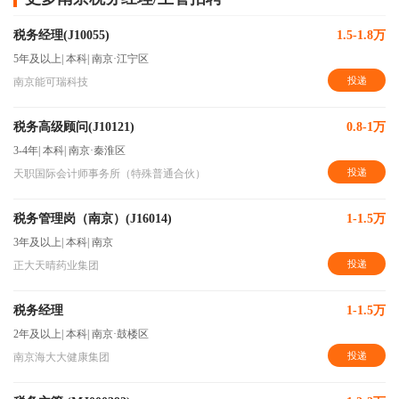
税务经理(J10055)
1.5-1.8万
5年及以上
|
本科
|
南京·江宁区
投递
南京能可瑞科技
税务高级顾问(J10121)
0.8-1万
3-4年
|
本科
|
南京·秦淮区
投递
天职国际会计师事务所（特殊普通合伙）
税务管理岗（南京）(J16014)
1-1.5万
3年及以上
|
本科
|
南京
投递
正大天晴药业集团
税务经理
1-1.5万
2年及以上
|
本科
|
南京·鼓楼区
投递
南京海大大健康集团