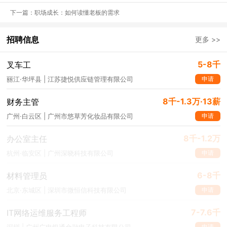
的“巨婴”思维。
下一篇：职场成长：如何读懂老板的需求
爱做甩锅侠——学会担
招聘信息
更多 >>
当，从推诿到主动解决
问题
5-8千
叉车工
巨婴思维的第二大特征就是，一旦工作出现错误，不把精力放在如何
解决问题上，而是一味推诿责任，从别人身上找问题，怪环境不好，
申请
丽江·华坪县 | 江苏捷悦供应链管理有限公司
怪同事协作不力，却从来不会怪自己。公司不是家庭，人人都有应尽
之责，同事也不是父母，他们没有义务和责任帮你收拾残局。
8千-1.3万·13薪
财务主管
申请
广州·白云区 | 广州市悠草芳化妆品有限公司
职场中不怕犯错，怕的是犯错后没有及时有效的弥补方案。
所以，遇
到问题要以“成年人”的身份主动承担责任，第一时间思考如何解决，
8千-1.2万
办公室主任
并在工作中不断总结、优化解决问题的方法体系。
申请
杭州·临安区 | 广州深晓科技有限公司
有颗玻璃心——破除玻
6-8千
材料管理员
璃心，从敏感到钝感
申请
北京·东城区 | 深圳市微恒信科技有限公司
巨婴思维的第三大特征通常表现为心理承受能力差，遇事不顺便自怨
自艾，一味抱怨，工作效率会变得很低。并且经不起别人的批评，领
7-7.6千
IT网络运维服务工程师
导批评几句，便会产生抗拒心理，还容易情绪崩溃或行为失控。
申请