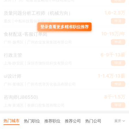
深圳 | 广州广电银通金融电子科技有限公司
这就要求他们
在职场中要学会降低对人、对事的敏感度，“钝感力”正
1.6-2.5万
质量问题分析工程师（机械方向）
是摆脱职场巨婴心理必须具备的能力。
对待上级领导的高标准和严要
求，应该将目光放在问题本身，而不是放在领导的批评上，这样才能
申请
重庆 | 中船科技股份有限公司
登录查看更多精准职位推荐
摆正心态，把心思专注在工作上。
10-15万/年
食材配送-客服订单岗
总之，有着巨婴思维的职场人，他们的思维方式不符合职场的行为准
申请
广州·越秀区 | 广州农业发展集团有限公司
则，难免会遭到社会的毒打，最终被社会淘汰。希望上文内容可以让
大家正视“巨婴”思维的局限性，并要时刻对照巨婴特征进行自省，若
6-9千·13薪
行政主管
有苗头便立即改正，做一名合格的“成年人”。
申请
上海·静安区 | 深圳市微恒信科技有限公司
1-1.4万·13薪
ui设计师
申请
广州·黄埔区 | 广州市悠草芳化妆品有限公司
8千-1.5万
咨询师(J86550)
申请
上海·黄浦区 | 泰康口腔集团有限公司
热门城市
热门职位
推荐职位
推荐公司
热门公司
展开