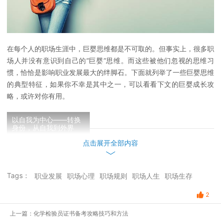
在每个人的职场生涯中，巨婴思维都是不可取的。但事实上，很多职
场人并没有意识到自己的“巨婴”思维。而这些被他们忽视的思维习
惯，恰恰是影响职业发展最大的绊脚石。下面就列举了一些巨婴思维
的典型特征，如果你不幸是其中之一，可以看看下文的巨婴成长攻
略，或许对你有用。
以自我为中心——转换
身份，从自我到外界
巨婴思维的一大典型特征就是，工作中总是以自我为出发点，常常认
点击展开全部内容
为自己的观点就是对的，提出的建议就应该被采纳，麻烦别人的事情
也应该被完成。一旦别人表示质疑或拒绝，就会心生不满，表现为不
高兴、甩脸色、认定别人对自己有意见等行为。
Tags：
职业发展
职场心理
职场规则
职场人生
职场生存
2
对此，
更应该学会把目光从自身转向外部世界，比如换位思考，从自
己的角度看别人，就能够理解并体察别人
；从别人的角度看自身，了
上一篇：化学检验员证书备考攻略技巧和方法
解自身的优点和不足，然后坦然接纳自己的全部，摆脱以自我为中心