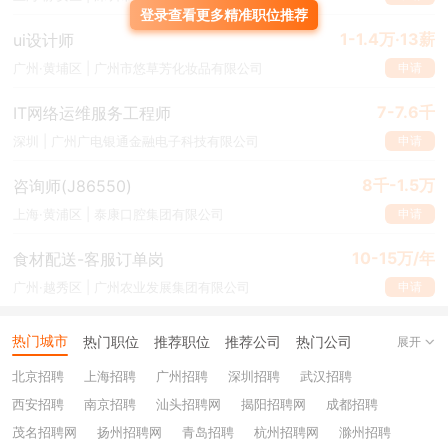
登录查看更多精准职位推荐
1-1.4万·13薪
ui设计师
申请
广州·黄埔区 | 广州市悠草芳化妆品有限公司
7-7.6千
IT网络运维服务工程师
申请
深圳 | 广州广电银通金融电子科技有限公司
8千-1.5万
咨询师(J86550)
申请
上海·黄浦区 | 泰康口腔集团有限公司
10-15万/年
食材配送-客服订单岗
申请
广州·越秀区 | 广州农业发展集团有限公司
热门城市
热门职位
推荐职位
推荐公司
热门公司
展开
北京招聘
上海招聘
广州招聘
深圳招聘
武汉招聘
西安招聘
南京招聘
汕头招聘网
揭阳招聘网
成都招聘
茂名招聘网
扬州招聘网
青岛招聘
杭州招聘网
滁州招聘