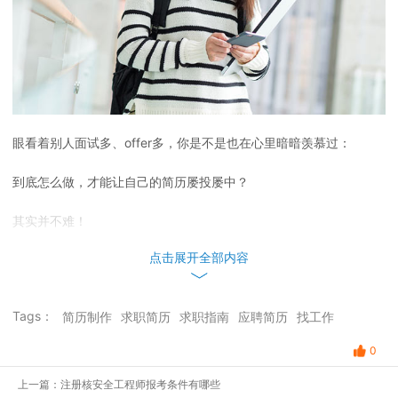
眼看着别人面试多、offer多，你是不是也在心里暗暗羡慕过：
到底怎么做，才能让自己的简历屡投屡中？
其实并不难！
点击展开全部内容
想要顺利通过筛选，得到面试邀约，做好这3点很关键：
求精不求多
Tags：
简历制作
求职简历
求职指南
应聘简历
找工作
0
很多人写简历容易陷入这样一个误区——生怕别人不知道你会什么。
上一篇：注册核安全工程师报考条件有哪些
于是把每段工作经历都写得事无巨细，殊不知你洋洋洒洒三页纸，