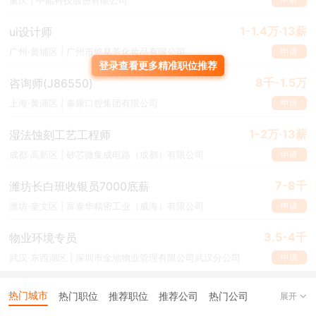
重庆 | 中船科技股份有限公司
石沉大海的。
1-1.4万·13薪
ui设计师
所以，写简历千万别只想着多写。
当你确定好投递某类岗位之后，就
申请
广州·黄埔区 | 广州市悠草芳化妆品有限公司
可以着重突出自己在这个方向的能力模型，其他无关经历可以简写。
登录查看更多精准职位推荐
比如你要应聘运营，那你之前干园林设计的工作经历就可以用三五行
8千-1.5万
咨询师(J86550)
简单带过，因为相关度不高，过多篇幅反而容易分散HR注意力，除
申请
上海·黄浦区 | 泰康口腔集团有限公司
非你应聘的是园林设计行业的运营。
1-2万·13薪
湿法蚀刻工艺工程师
而且别忘了
在经历描述中设置相关关键词，最好能放在开头
，这就相
当于给HR 划重点，方法很简单，用几个字对某类工作进行总结，或
申请
成都·高新区 | 矽芯微集成电路（成都）有限公司
者概括主要工作内容即可。
7-8千
潍坊长白班收银员7000底薪
先亮“王牌”
申请
潍坊·奎文区 | 富泰华精密工业（威海）有限公司
3.5-4千
物业环境专员
给HR一个邀请你的理由，也就是你有什么能力、能帮对方解决什么
申请
武汉·东西湖区 | 深圳市金地物业管理有限公司武汉分公司
问题
，在简历开头的个人评价部分就抓住HR的眼球。
这就像我们递出的第一张名片，那上面有我们最重要、最引以为傲的
热门城市
热门职位
推荐职位
推荐公司
热门公司
展开
亮点，不仅为自己设立了一个与众不同的人设，还勾起了HR的好奇