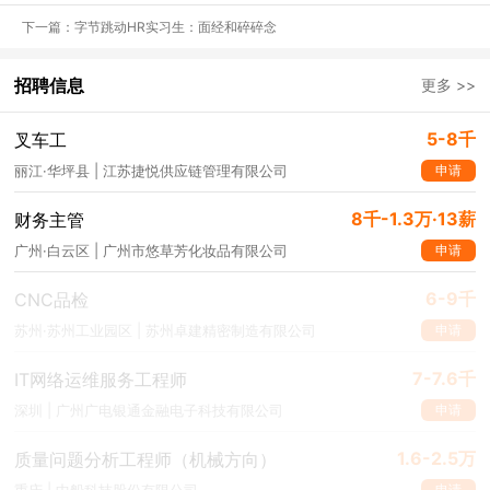
HR根本没空细读。
下一篇：字节跳动HR实习生：面经和碎碎念
因为时间紧任务重，还有少则几十，多则上百份简历等待筛选，能留
招聘信息
更多 >>
给你的时间也就10秒钟。
5-8千
叉车工
申请
丽江·华坪县 | 江苏捷悦供应链管理有限公司
8千-1.3万·13薪
财务主管
申请
广州·白云区 | 广州市悠草芳化妆品有限公司
6-9千
CNC品检
申请
苏州·苏州工业园区 | 苏州卓建精密制造有限公司
7-7.6千
IT网络运维服务工程师
申请
深圳 | 广州广电银通金融电子科技有限公司
1.6-2.5万
质量问题分析工程师（机械方向）
这时候如果你的简历过于冗杂繁琐，还没有提炼出关键词，是很容易
申请