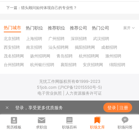
就业机会
下一篇：猎头顾问如何体现自己的专业性？
舞蹈老师的就业机会还是比较多的，无论在正规学校、兴趣培训机构
教学还是开个人工作室，都有稳定的市场需求，不仅全职的工作岗位
热门城市
热门职位
推荐职位
推荐公司
热门公司
展开
比较多，还有很多兼职岗位。
如果做学校或教育机构的全职老师，从
北京招聘
上海招聘
广州招聘
深圳招聘
武汉招聘
业者或者需要考取舞蹈三级以上的证书，还需要考取教师从业资格
证，这就对从业者的学历、普通话水平等有了更为严格的要求。
若是
西安招聘
南京招聘
汕头招聘网
揭阳招聘网
成都招聘
做兼职舞蹈老师，用人单位往往对有无教师资格证没有那么严格的限
茂名招聘网
扬州招聘网
青岛招聘
杭州招聘网
滁州招聘
制。当然，相对兼职来说，全职舞蹈老师的职业稳定性更好，就业机
台州招聘网
杭州银行招聘
襄阳招聘
安庆招聘网
绵阳招聘
会更多。
十堰招聘
保定招聘
苏州银行招聘
唐山招聘
重庆银行招聘
无忧工作网版权所有©1999-2023
乐山招聘
上饶招聘网
51job.com (沪ICP备12015550号-5)
职业发展
电子营业执照 | 人力资源服务许可证
如果在中小学校担任舞蹈老师，那么职业发展相对有限，随着教龄的
登录，享受更多优质服务
登录
|
注册
增高有机会转岗为行政老师。
如果在教育机构任职，那么所在企业规
模越大发展机会越多
，可以从普通老师升职为资深老师，甚至是教育
机构的招牌老师，这样知名度、薪资收入都会大幅提升。若在个人工
简历模板
求职信
职场百科
职场文库
职场问答
作室任职，个人发展除了和专业实力有关，还会受到较多偶然因素的
影响，可能会面临失业，也可能会走向更高的平台，在综艺节目中担