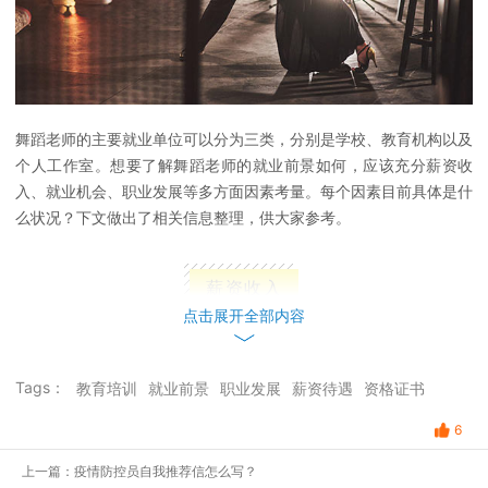
舞蹈老师的主要就业单位可以分为三类，分别是学校、教育机构以及
个人工作室。想要了解舞蹈老师的就业前景如何，应该充分薪资收
入、就业机会、职业发展等多方面因素考量。每个因素目前具体是什
么状况？下文做出了相关信息整理，供大家参考。
薪资收入
点击展开全部内容
舞蹈老师的薪资收入除了会受到地区影响，还会受到学生年龄段的影
响。
以重庆为例，具备大专学历的求职者，如果在早教机构担任舞蹈
老师，收入会相对低一些，月薪在4000元左右；如果在兴趣班教小
Tags：
教育培训
就业前景
职业发展
薪资待遇
资格证书
学生舞蹈课程，薪资可以达到7000元。如果辅导艺术类学生，薪资
6
还会更高，具体收入和个人教学水平及知名度有关。
上一篇：疫情防控员自我推荐信怎么写？