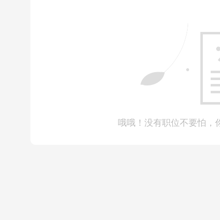
目前托管行业所涉及的托管业务主要是小学托管，随着
托管业务仍处于一片蓝海，可挖掘的空间较大。
众所周知，0-3岁是一个人启蒙教育的快速成长期，
育观念的差异、保姆带娃引发的安全隐忧等影响，很多
将孩子送往托管机构，幼儿托管已经成为中国家庭的刚
低于发达国家50%的比例，未来市场潜力可谓巨大。
的，就业前景也依然是乐观的。
哦哦！没有职位不要怕，
就
根据最新教育行业就业数据显示，去年因受到“双减”
发展现状相当不错，主要就业渠道如下所示：
1、
转幼儿托管事业。
很多小教托管老师具备丰富的教
理变化，更懂得跟小朋友进行交流、相处。因此，部分