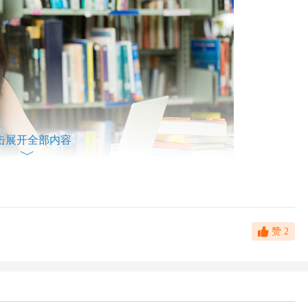
击展开全部内容
新形势下，托管行业该何去何从？而这一行业中的托管老师该如何抉择
赞
2
？今天就给大家分享下有关托管老师就业前景的相关内容，希望可
前景仍然乐观