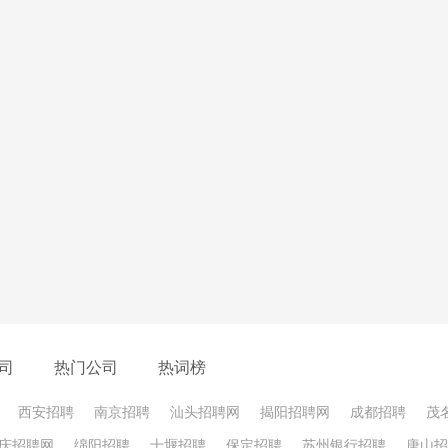
司
热门公司
热词榜
西安招聘
南京招聘
汕头招聘网
揭阳招聘网
成都招聘
茂
庆招聘网
绵阳招聘
十堰招聘
保定招聘
苏州银行招聘
唐山招