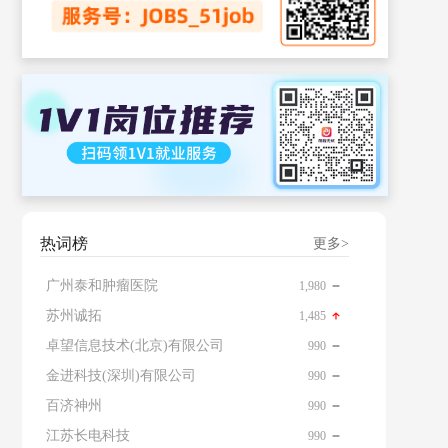
热词榜
更多>
广州泰和肿瘤医院
1,980
苏州诚拓
1,485
卓望信息技术(北京)有限公司
990
金进科技(深圳)有限公司
990
百济神州
990
江苏长电科技
990