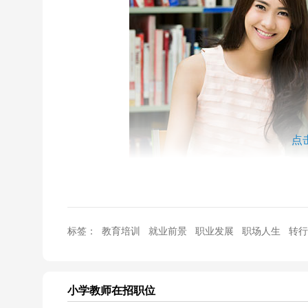
点
面临国家“双减”的大环境，尤其是开学延点全覆盖的
标签：
教育培训
就业前景
职业发展
职场人生
转行
呢？是躲在夹缝中生存，还是快速转向其他陌生领域呢
以帮到大家。
小学教师
在招职位
就业