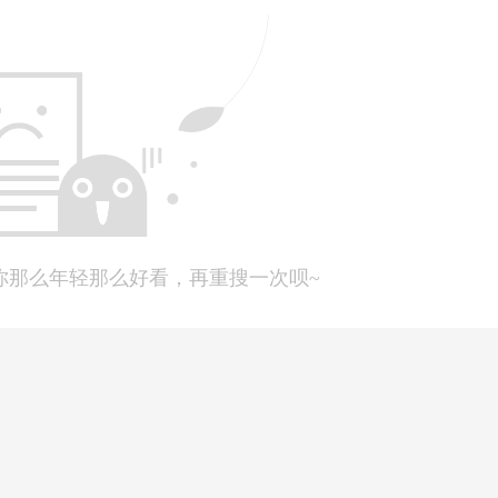
“双减”和课后延时政策的影响，这项业务可能会受到打压。
但是幼儿
但是随着现代父母就业压力的不断增大、老人退休年龄的延迟、隔代教
孩子的启蒙教育处于发展不完全的状态。对此，
很多夫妻主动选择
需。
但是据有关部门统计，我国0-3岁婴幼儿的入托率不到4%，远远
因此可以说，在幼儿托管这一赛道上，
托管老师的发展前景还是非常好
你那么年轻那么好看，再重搜一次呗~
业渠道比较广
政策影响被迫失业的托管老师们，今年大部分已经成功再就业了，并且
育学、心理学知识储备，比起其他行业人员，她们更了解小孩子的心
小教托管老师转向了幼教托管行业。