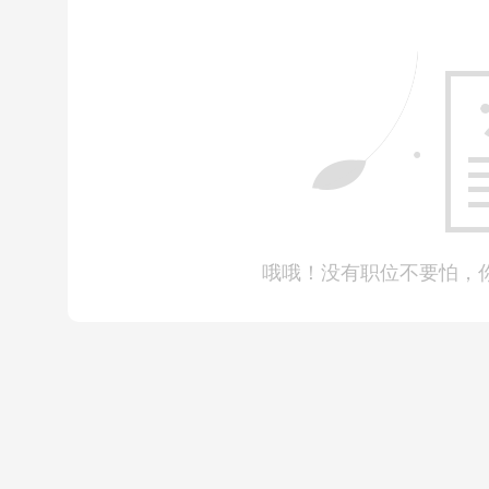
笔试分成了两场来考，一个下午结束，但是中间给了几
具体内容已经记得不是很清了，就记得有行测（难度还
计），关于专业知识，我记得大题考到了债务重组、长
哦哦！没有职位不要怕，
自我介绍
（没有严格限制时间，但是也有同学限制了2min，建议大