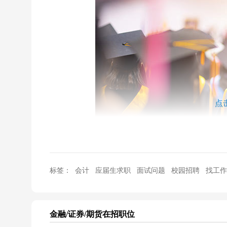
点
在准备笔试面试时，就发现深交所相关的面经好少，想
标签：
会计
应届生求职
面试问题
校园招聘
找工作
算是攒人品吧
金融/证券/期货
在招职位