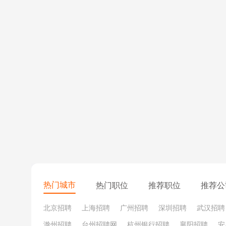
银行流水核查工作，面试官就问了我这个。
所以建议大家在没空复习专业知识的情况下，还是
好好
感悟），整个过程大概11min吧。
事后交流的时候，发现有同学问了
投行与监管的差别、
自我介绍
（大概2min）
热门城市
热门职位
推荐职位
推荐公
我研究生阶段是不是没有好好在学校学习，因为实习这
北京招聘
上海招聘
广州招聘
深圳招聘
武汉招聘
（后来我实习的带教老师告诉我，也许面试官是在考验
滁州招聘
台州招聘网
杭州银行招聘
襄阳招聘
安