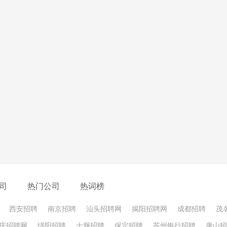
地梳理自己的简历
，特别是简历的细节部分以及自己的一些思考、
注册制给工作带来的影响等等。
第二轮面试
司
热门公司
热词榜
么久
西安招聘
南京招聘
汕头招聘网
揭阳招聘网
成都招聘
茂
我的反应能力，就是大概意思应该是解释自己实习与学习都兼顾到
庆招聘网
绵阳招聘
十堰招聘
保定招聘
苏州银行招聘
唐山招