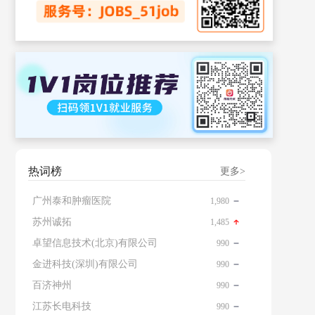
热词榜
更多>
广州泰和肿瘤医院
1,980
苏州诚拓
1,485
卓望信息技术(北京)有限公司
990
金进科技(深圳)有限公司
990
百济神州
990
江苏长电科技
990