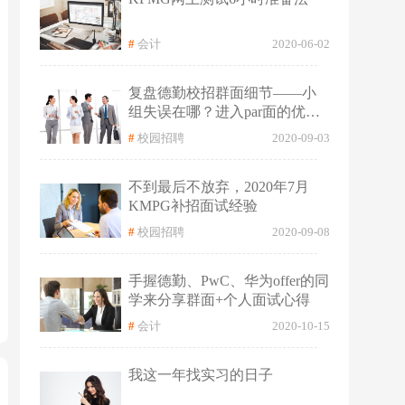
#
会计
2020-06-02
复盘德勤校招群面细节——小
组失误在哪？进入par面的优势
是什么？
#
校园招聘
2020-09-03
不到最后不放弃，2020年7月
KMPG补招面试经验
#
校园招聘
2020-09-08
手握德勤、PwC、华为offer的同
学来分享群面+个人面试心得
#
会计
2020-10-15
我这一年找实习的日子