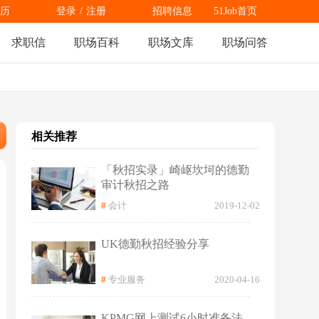
历
登录
/
注册
招聘信息
51Job首页
求职信
职场百科
职场文库
职场问答
相关推荐
「秋招实录」崎岖坎坷的德勤
审计秋招之路
#
会计
2019-12-02
UK德勤秋招经验分享
#
专业服务
2020-04-16
KPMG网上测试6小时准备法