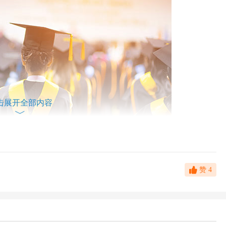
击展开全部内容
着自己面试结束之后就来发个面经，供后面的学弟学妹们参考！也
赞
4
笔试