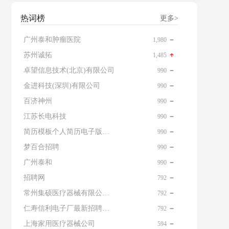
热词榜
更多>
广州泰和肿瘤医院
1,980
苏州诚拓
1,485
卓望信息技术(北京)有限公司
990
金进科技(深圳)有限公司
990
百济神州
990
江苏长电科技
990
简历模板个人简历电子版免费
990
梦百合招聘
990
广州泰和
990
招聘网
792
常州集硕医疗器械有限公司 名片
792
仁寿信利电子厂最新招聘信息查询
792
上海家用医疗器械公司
594