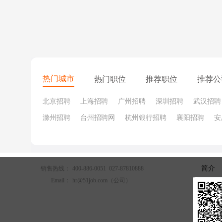
热门城市
热门职位
推荐职位
推荐公
北京招聘
上海招聘
广州招聘
深圳招聘
武汉招聘
滁州招聘
台州招聘网
杭州银行招聘
襄阳招聘
安
简介
销售热线：
400-886-0051 027-87810888
Email：
hr@51job.com
（公司）
关于我
法律协
隐私条
以上这些是写外教推荐信的基本内容，无论申请哪个地