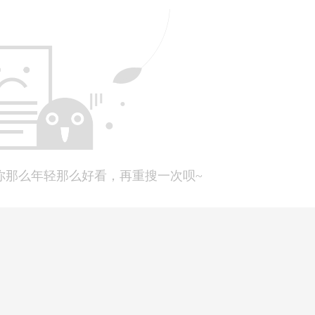
绍基本信息
展现最基本的礼貌和诚意，先做出自我介绍，包括国籍、护照、姓
写清楚自己现在的状况是已经结束合同还是正在履行合同，如果有
确目标岗位
你那么年轻那么好看，再重搜一次呗~
外，教学机构中还包括管理岗位。在这一部分内容，还应该介绍自
感兴趣，有哪些方面的能力可以证明自己足以匹配这个岗位。
证明
着自己，能够教授的学生水平范围更广。
工作表现