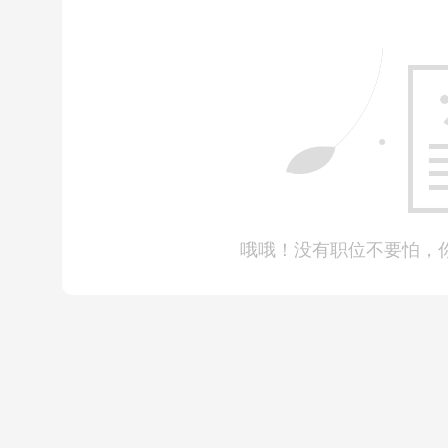
介
像其他职位的推荐信一样，想从对方那里获得机会就要
名、学历、工作时间等等。在写工作时间的时候，应该
机会获得外教岗位，自己什么时间可以到岗。
明
哦哦！没有职位不要怕，
外教分为很多个种类，应该写清楚自己教授的科目，此
己想要离开现单位到目标单位的原因。
除了介绍目标岗位，
还需要介绍自己为什么对这一岗位
的信息可以包括学历和工作表现，自己的学历越高意味