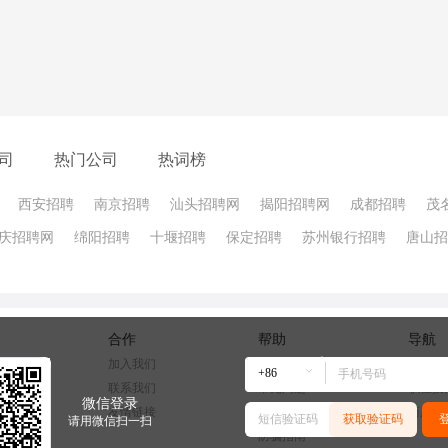
司
热门公司
热词榜
西安招聘
南京招聘
汕头招聘网
揭阳招聘网
成都招聘
茂
庆招聘网
绵阳招聘
十堰招聘
保定招聘
苏州银行招聘
唐山招
合作
帮助
导航
们
加入我们
帮助中心
网站地
议
联系我们
常见问题
职位搜
微信登录
款
友情链接
新手引导
简历中
获取验证码
请用微信扫一扫
防骗指南
区的外教岗位，都应该包括这些内容。在此基础之上，再结合目标